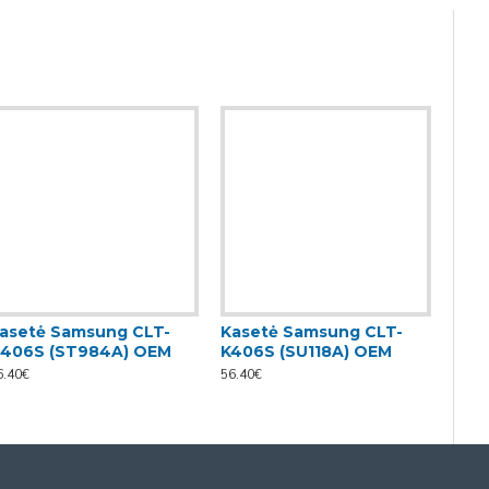
asetė Samsung CLT-
Kasetė Samsung CLT-
Kas
406S (ST984A) OEM
K406S (SU118A) OEM
M40
6.40€
56.40€
56.40