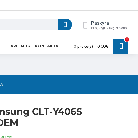
Paskyra
Prisijungti / Registruotis
0
0 prekė(s) - 0.00€
APIE MUS
KONTAKTAI
SA
msung CLT-Y406S
 OEM
URIME