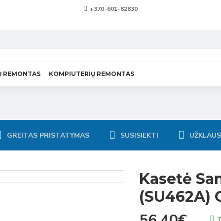
+370-601-82830
Ų REMONTAS
KOMPIUTERIŲ REMONTAS
GREITAS PRISTATYMAS
SUSISIEKTI
UŽKLAU
Kasetė Sa
(SU462A)
56.40€
T