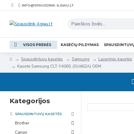
INFO@SPAUSDINK-ILGIAU.LT
VISOS PREKĖS
KASEČIŲ PILDYMAS
SPAUSDINTUV
Spausdintuvų kasetės
Samsung
Lazerinės kasetės
Kasetė Samsung CLT-Y406S (SU462A) OEM
Kategorijos
SPAUSDINTUVŲ KASETĖS
Brother
Canon