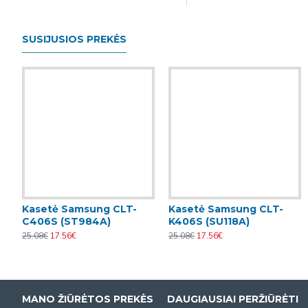
SUSIJUSIOS PREKĖS
Kasetė Samsung CLT-
Kasetė Samsung CLT-
C406S (ST984A)
K406S (SU118A)
25.08€
17.56€
25.08€
17.56€
MANO ŽIŪRĖTOS PREKĖS
DAUGIAUSIAI PERŽIŪRĖTI