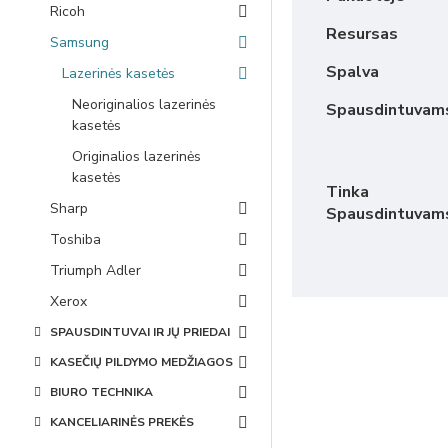
Ricoh
Resursas
Samsung
Spalva
Lazerinės kasetės
Neoriginalios lazerinės
Spausdintuvam
kasetės
Originalios lazerinės
kasetės
Tinka
Sharp
Spausdintuvam
Toshiba
Triumph Adler
Xerox
SPAUSDINTUVAI IR JŲ PRIEDAI
KASEČIŲ PILDYMO MEDŽIAGOS
BIURO TECHNIKA
KANCELIARINĖS PREKĖS