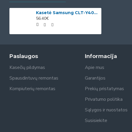
Kasetė Samsung CLT-Y406S (SU462A) OEM
56.40€
Paslaugos
Informacija
Kasečių pildymas
Apie mus
Spausdintuvų remontas
Garantijos
Kompiuterių remontas
Prekių pristatymas
Privatumo politika
Sąlygos ir nuostatos
Susisiekite