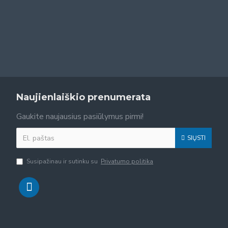
Naujienlaiškio prenumerata
Gaukite naujausius pasiūlymus pirmi!
SIŲSTI
Susipažinau ir sutinku su
Privatumo politika