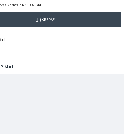
ekės kodas:
SK23002344
Į KREPŠELĮ
.d.
EPIMAI