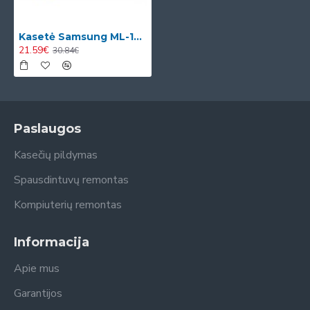
Kasetė Samsung ML-1210D3
21.59€
30.84€
Paslaugos
Kasečių pildymas
Spausdintuvų remontas
Kompiuterių remontas
Informacija
Apie mus
Garantijos