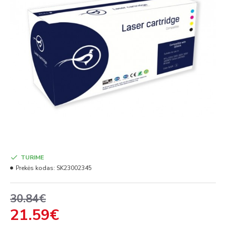
TURIME
Prekės kodas:
SK23002345
30.84€
21.59€