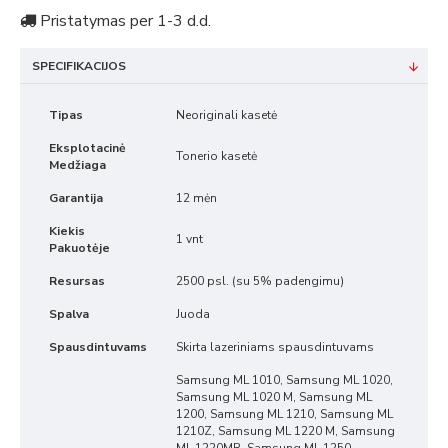
Pristatymas per 1-3 d.d.
SPECIFIKACIJOS
Tipas
Neoriginali kasetė
Eksplotacinė
Tonerio kasetė
Medžiaga
Garantija
12 mėn
Kiekis
1 vnt
Pakuotėje
Resursas
2500 psl. (su 5% padengimu)
Spalva
Juoda
Spausdintuvams
Skirta lazeriniams spausdintuvams
Samsung ML 1010, Samsung ML 1020,
Samsung ML 1020 M, Samsung ML
1200, Samsung ML 1210, Samsung ML
1210Z, Samsung ML 1220 M, Samsung