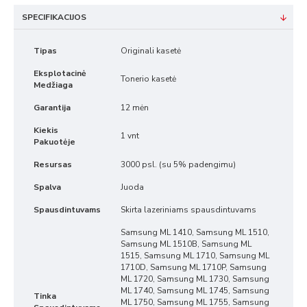
SPECIFIKACIJOS
Tipas
Originali kasetė
Eksplotacinė
Tonerio kasetė
Medžiaga
Garantija
12 mėn
Kiekis
1 vnt
Pakuotėje
Resursas
3000 psl. (su 5% padengimu)
Spalva
Juoda
Spausdintuvams
Skirta lazeriniams spausdintuvams
Samsung ML 1410, Samsung ML 1510,
Samsung ML 1510B, Samsung ML
1515, Samsung ML 1710, Samsung ML
1710D, Samsung ML 1710P, Samsung
ML 1720, Samsung ML 1730, Samsung
ML 1740, Samsung ML 1745, Samsung
Tinka
ML 1750, Samsung ML 1755, Samsung