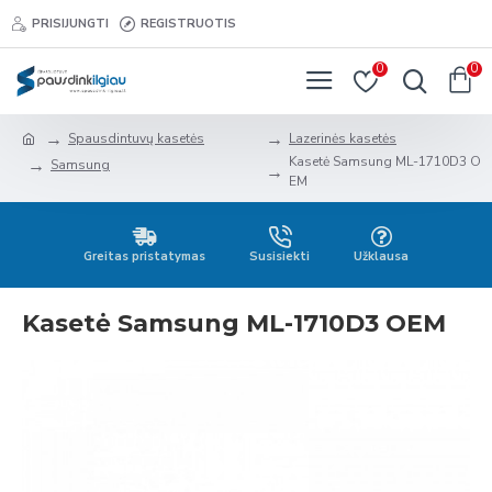
PRISIJUNGTI
REGISTRUOTIS
0
0
Spausdintuvų kasetės
Lazerinės kasetės
Kasetė Samsung ML-1710D3 O
Samsung
EM
Greitas pristatymas
Susisiekti
Užklausa
Kasetė Samsung ML-1710D3 OEM