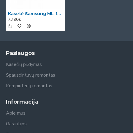
Kasetė Samsung ML-1710D3 OEM
73.90€
Paslaugos
Kasečių pildymas
Spausdintuvų remontas
Kompiuterių remontas
Informacija
Apie mus
Garantijos