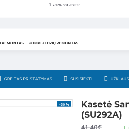
+370-601-82830
Ų REMONTAS
KOMPIUTERIŲ REMONTAS
GREITAS PRISTATYMAS
SUSISIEKTI
UŽKLAU
Kasetė S
-30 %
(SU292A)
41.40€
T