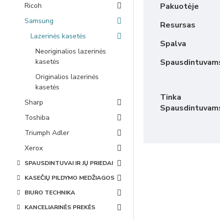
Ricoh
Pakuotėje
Samsung
Resursas
Lazerinės kasetės
Spalva
Neoriginalios lazerinės
kasetės
Spausdintuvam
Originalios lazerinės
kasetės
Tinka
Sharp
Spausdintuvam
Toshiba
Triumph Adler
Xerox
SPAUSDINTUVAI IR JŲ PRIEDAI
KASEČIŲ PILDYMO MEDŽIAGOS
BIURO TECHNIKA
KANCELIARINĖS PREKĖS