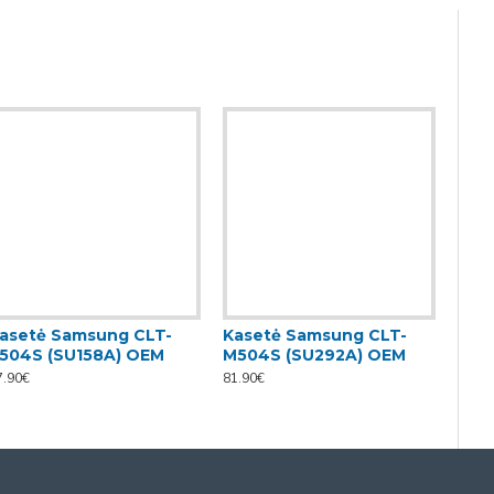
asetė Samsung CLT-
Kasetė Samsung CLT-
Kas
504S (SU158A) OEM
M504S (SU292A) OEM
Y50
7.90€
81.90€
81.90