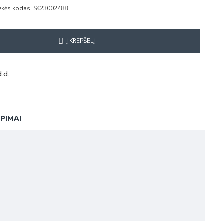
ekės kodas:
SK23002488
Į KREPŠELĮ
.d.
EPIMAI