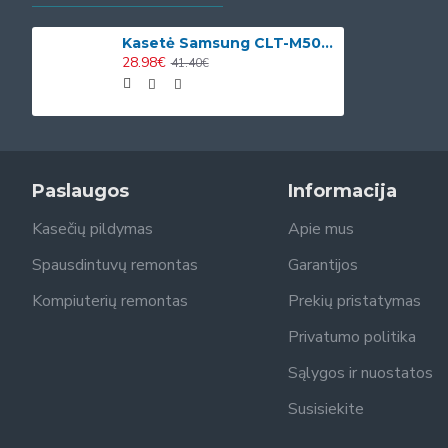
Kasetė Samsung CLT-M504S (SU292A)
28.98€
41.40€
Paslaugos
Informacija
Kasečių pildymas
Apie mus
Spausdintuvų remontas
Garantijos
Kompiuterių remontas
Prekių pristatymas
Privatumo politika
Sąlygos ir nuostatos
Susisiekite