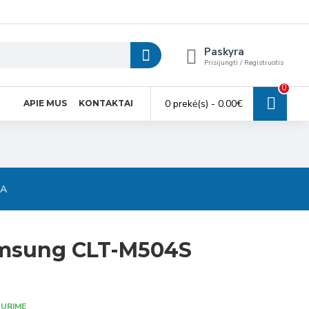
Paskyra
Prisijungti / Registruotis
0
0 prekė(s) - 0.00€
APIE MUS
KONTAKTAI
SA
amsung CLT-M504S
URIME