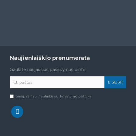
Naujienlaiškio prenumerata
Gaukite naujausius pasiūlymus pirmi!
SIŲSTI
Susipažinau ir sutinku su
Privatumo politika