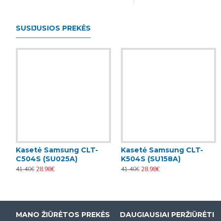
SUSIJUSIOS PREKĖS
Kasetė Samsung CLT-
Kasetė Samsung CLT-
C504S (SU025A)
K504S (SU158A)
41.40€
28.98€
41.40€
28.98€
MANO ŽIŪRĖTOS PREKĖS
DAUGIAUSIAI PERŽIŪRĖTI