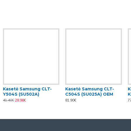
Kasetė Samsung CLT-
Kasetė Samsung CLT-
K
Y504S (SU502A)
C504S (SU025A) OEM
K
41.40€
28.98€
81.90€
7