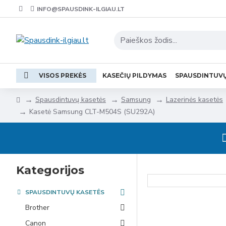
INFO@SPAUSDINK-ILGIAU.LT
VISOS PREKĖS
KASEČIŲ PILDYMAS
SPAUSDINTUV
Spausdintuvų kasetės
Samsung
Lazerinės kasetės
Kasetė Samsung CLT-M504S (SU292A)
Kategorijos
SPAUSDINTUVŲ KASETĖS
Brother
Canon