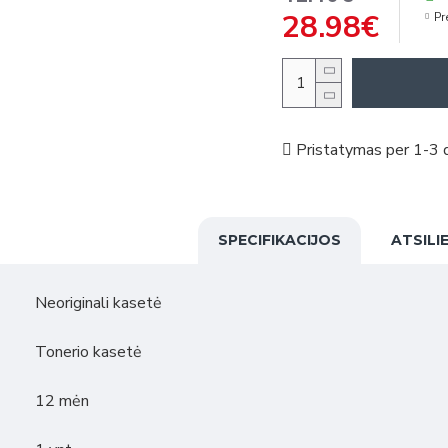
28.98€
Pr
Pristatymas per 1-3 d
SPECIFIKACIJOS
ATSILI
Neoriginali kasetė
Tonerio kasetė
12 mėn