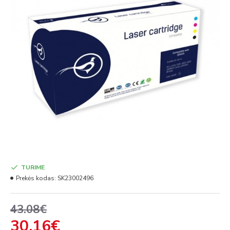
TURIME
Prekės kodas:
SK23002496
43.08€
30.16€