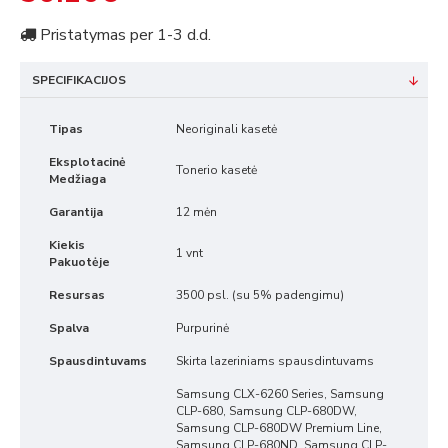
Pristatymas per 1-3 d.d.
SPECIFIKACIJOS
Tipas
Neoriginali kasetė
Eksplotacinė
Tonerio kasetė
Medžiaga
Garantija
12 mėn
Kiekis
1 vnt
Pakuotėje
Resursas
3500 psl. (su 5% padengimu)
Spalva
Purpurinė
Spausdintuvams
Skirta lazeriniams spausdintuvams
Samsung CLX-6260 Series, Samsung
CLP-680, Samsung CLP-680DW,
Samsung CLP-680DW Premium Line,
Samsung CLP-680ND, Samsung CLP-