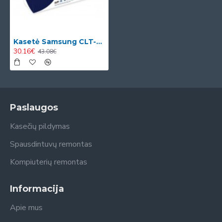
Kasetė Samsung CLT-M506L (SU305A)
30.16€
43.08€
Paslaugos
Kasečių pildymas
Spausdintuvų remontas
Kompiuterių remontas
Informacija
Apie mus