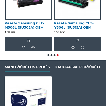
Kasetė Samsung CLT-
Kasetė Samsung CLT-
M506L (SU305A) OEM
Y506L (SU515A) OEM
108.90€
108.90€
MANO ŽIŪRĖTOS PREKĖS
DAUGIAUSIAI PERŽIŪRĖTI