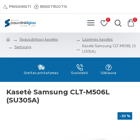
PRISIJUNGTI
REGISTRUOTIS
0
0
Spausdintuvų kasetės
Lazerinės kasetės
Kasetė Samsung CLT-M506L (S
Samsung
U305A)
Greitas pristatymas
Susisiekti
Užklausa
Kasetė Samsung CLT-M506L
(SU305A)
-30 %