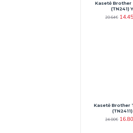
Kasetė Brother
(TN241) 
14.4
20.64€
Kasetė Brother 
(TN2411)
16.8
24.00€