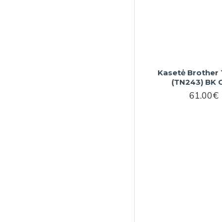
Kasetė Brother
(TN243) BK
61.00€