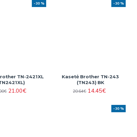
-30 %
-30 %
Brother TN-2421XL
Kasetė Brother TN-243
TN2421XL)
(TN243) BK
21.00€
14.45€
.00€
20.64€
-30 %