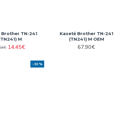
 Brother TN-241
Kasetė Brother TN-241
(TN241) M
(TN241) M OEM
14.45€
67.90€
.64€
-30 %