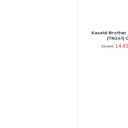
Kasetė Brother
(TN241) 
14.4
20.64€