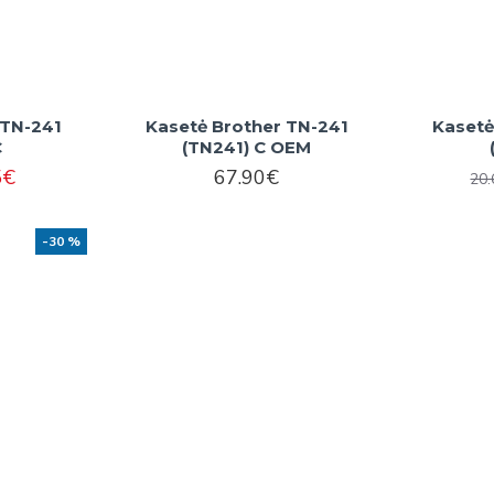
 TN-241
Kasetė Brother TN-241
Kasetė
C
(TN241) C OEM
5€
67.90€
20
-30 %