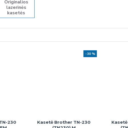
Originalios
lazerinės
kasetės
-30 %
 TN-230
Kasetė Brother TN-230
Kasetė
OEM
(TN230) M
(T