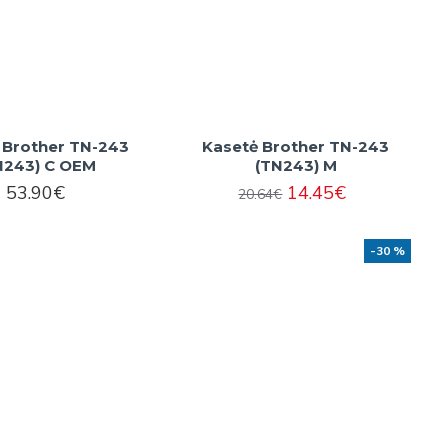
 Brother TN-243
Kasetė Brother TN-243
N243) C OEM
(TN243) M
53.90€
14.45€
20.64€
-30 %