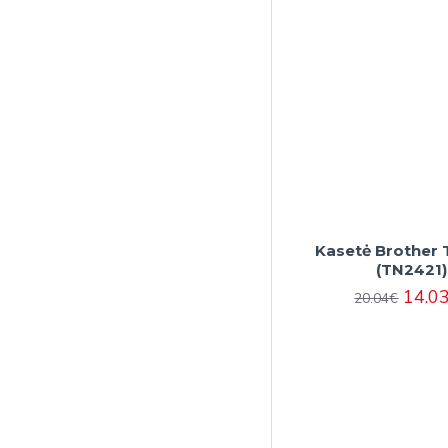
Kasetė Brother 
(TN2421)
14.0
20.04€