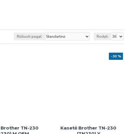
Rūšiuoti pagal:
Rodyti:
-30 %
 Brother TN-230
Kasetė Brother TN-230
N230) M OEM
(TN230) Y