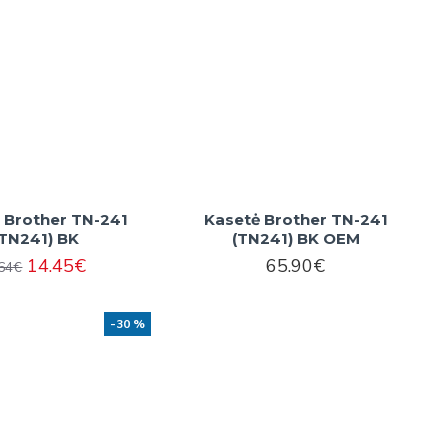
 Brother TN-241
Kasetė Brother TN-241
(TN241) BK
(TN241) BK OEM
14.45€
65.90€
.64€
-30 %