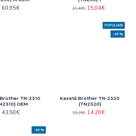
60.95€
15.04€
21.48€
POPULIARI
-30 %
 Brother TN-2310
Kasetė Brother TN-2320
N2310) OEM
(TN2320)
43.50€
14.20€
20.28€
-30 %