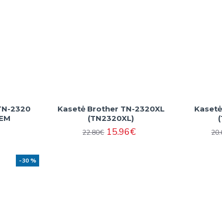
TN-2320
Kasetė Brother TN-2320XL
Kasetė
OEM
(TN2320XL)
15.96€
22.80€
20
-30 %