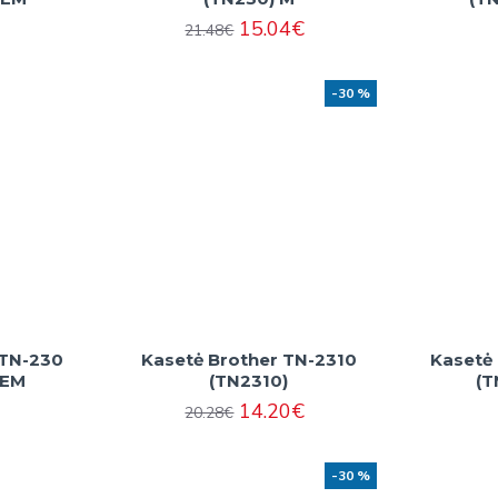
15.04€
21.48€
-30 %
 TN-230
Kasetė Brother TN-2310
Kasetė
OEM
(TN2310)
(T
14.20€
20.28€
-30 %