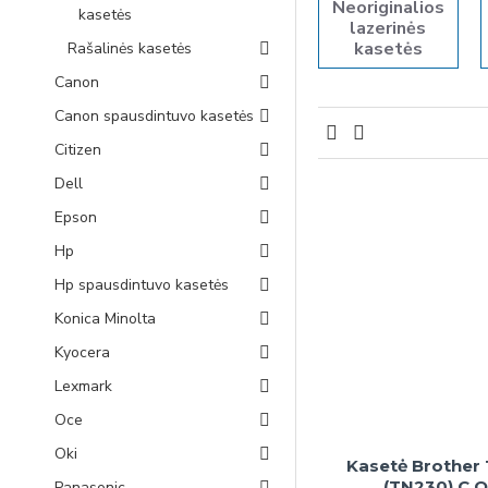
Neoriginalios
kasetės
lazerinės
kasetės
Rašalinės kasetės
Canon
Canon spausdintuvo kasetės
Citizen
Dell
Epson
Hp
Hp spausdintuvo kasetės
Konica Minolta
Kyocera
Lexmark
Oce
Oki
Kasetė Brother
(TN230) C 
Panasonic