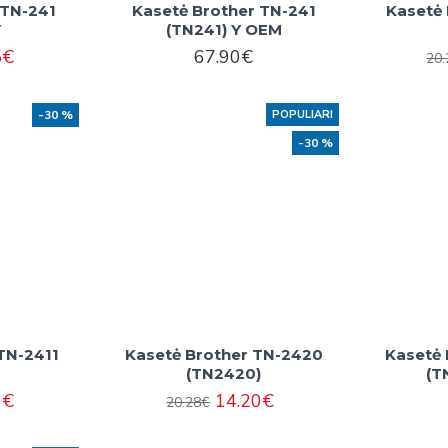
 TN-241
Kasetė Brother TN-241
Kasetė
Y
(TN241) Y OEM
5€
67.90€
20
-30 %
POPULIARI
-30 %
TN-2411
Kasetė Brother TN-2420
Kasetė 
(TN2420)
(T
0€
14.20€
20.28€