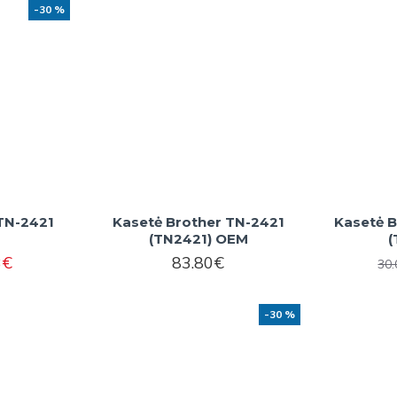
-30 %
TN-2421
Kasetė Brother TN-2421
Kasetė 
(TN2421) OEM
(
3€
83.80€
30
-30 %