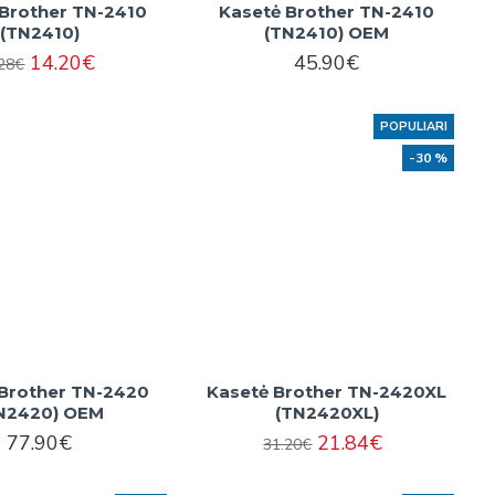
 Brother TN-2410
Kasetė Brother TN-2410
(TN2410)
(TN2410) OEM
14.20€
45.90€
.28€
POPULIARI
-30 %
Brother TN-2420
Kasetė Brother TN-2420XL
N2420) OEM
(TN2420XL)
77.90€
21.84€
31.20€