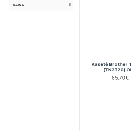
KAINA
Kasetė Brother 
(TN2320) 
65.70€