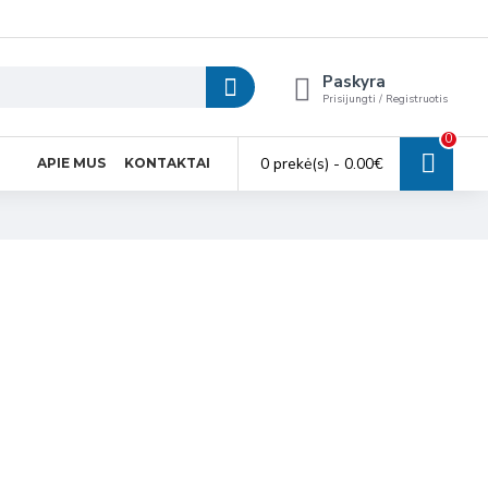
Paskyra
Prisijungti / Registruotis
0
0 prekė(s) - 0.00€
APIE MUS
KONTAKTAI