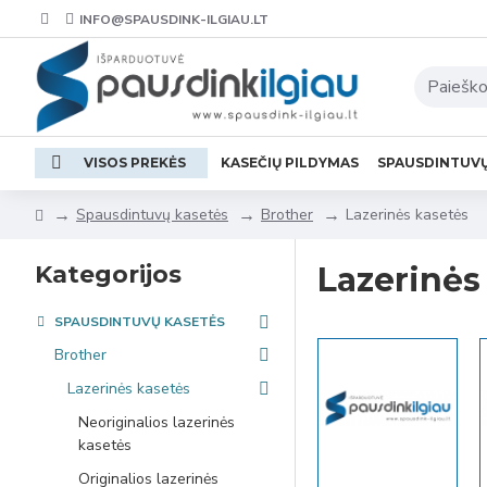
INFO@SPAUSDINK-ILGIAU.LT
VISOS PREKĖS
KASEČIŲ PILDYMAS
SPAUSDINTUV
Spausdintuvų kasetės
Brother
Lazerinės kasetės
Kategorijos
Lazerinės
SPAUSDINTUVŲ KASETĖS
Brother
Lazerinės kasetės
Neoriginalios lazerinės
kasetės
Originalios lazerinės