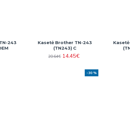
 TN-243
Kasetė Brother TN-243
Kasetė
 OEM
(TN243) C
(T
14.45€
20.64€
-30 %