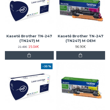
Kasetė Brother TN-247
Kasetė Brother TN-247
(TN247) M
(TN247) M OEM
15.04€
96.90€
21.48€
-30 %