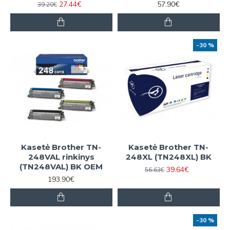
27.44€
57.90€
39.20€
-30 %
Kasetė Brother TN-
Kasetė Brother TN-
248VAL rinkinys
248XL (TN248XL) BK
(TN248VAL) BK OEM
39.64€
56.63€
193.90€
-30 %