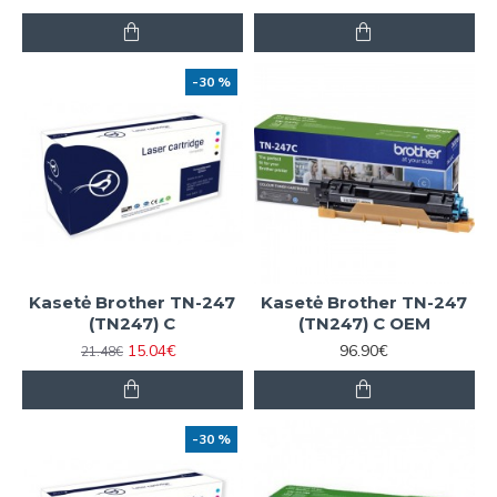
-30 %
Kasetė Brother TN-247
Kasetė Brother TN-247
(TN247) C
(TN247) C OEM
15.04€
96.90€
21.48€
-30 %