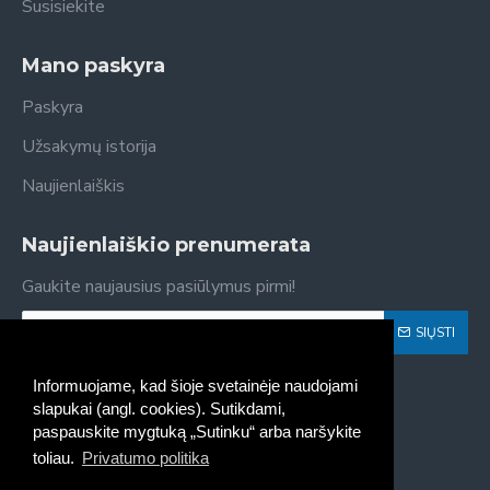
Susisiekite
Mano paskyra
Paskyra
Užsakymų istorija
Naujienlaiškis
Naujienlaiškio prenumerata
Gaukite naujausius pasiūlymus pirmi!
SIŲSTI
Susipažinau ir sutinku su
Privatumo politika
Informuojame, kad šioje svetainėje naudojami
slapukai (angl. cookies). Sutikdami,
paspauskite mygtuką „Sutinku“ arba naršykite
toliau.
Privatumo politika