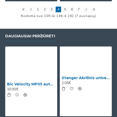
1
2
3
4
5
6
7
Rodoma nuo 109 iki 144 iš 242 (7 puslapių)
DAUGIAUSIAI PERŽIŪRĖTI
Stanger Akrilinis universalus lakas, žvilgančio aukso efektas, 82 ml, 1 vnt KI12780A
2.05€
Bic Velocity MP05 automatinis pieštukas su 3 x 0.5mm HB grafitais (dėžutėje 12vnt. skirtingomis korp
10.91€