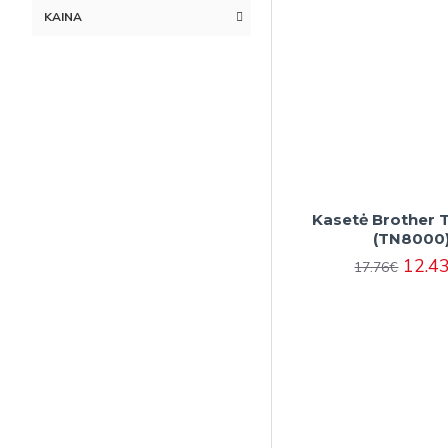
KAINA
Kasetė Brother
(TN8000
12.4
17.76€