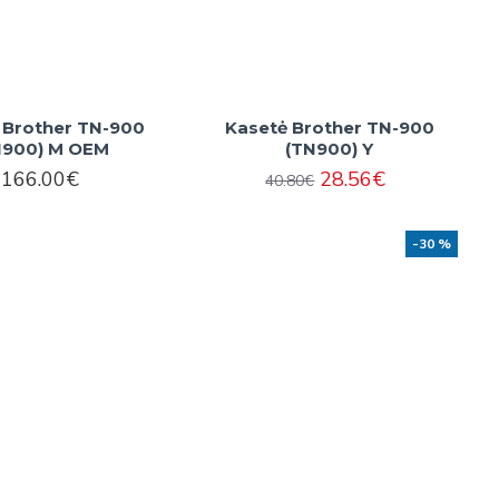
 Brother TN-900
Kasetė Brother TN-900
N900) M OEM
(TN900) Y
166.00€
28.56€
40.80€
-30 %