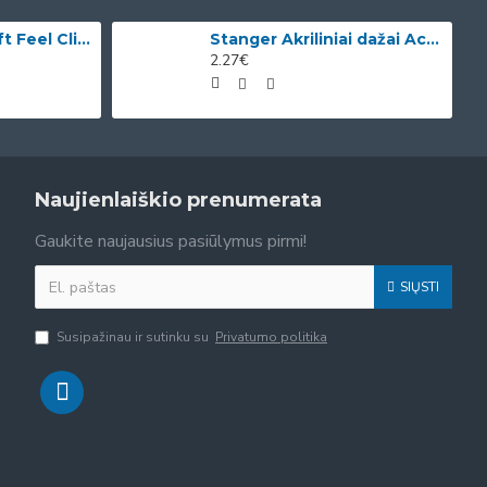
Bic Tušinukai Soft Feel Clic Fun, skirtingų spalvų, 4 vnt.
Stanger Akriliniai dažai Acrylic Paints 75 ml, citrinos geltonumo 950101
2.27€
Naujienlaiškio prenumerata
Gaukite naujausius pasiūlymus pirmi!
SIŲSTI
Susipažinau ir sutinku su
Privatumo politika