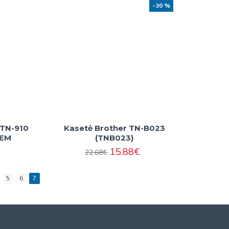
-30 %
 TN-910
Kasetė Brother TN-B023
OEM
(TNB023)
15.88€
22.68€
5
6
7