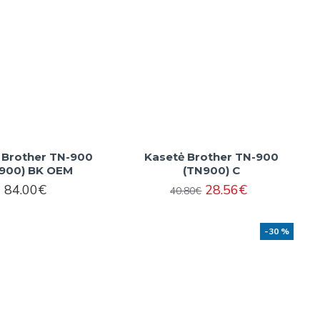
 Brother TN-900
Kasetė Brother TN-900
900) BK OEM
(TN900) C
84.00€
28.56€
40.80€
-30 %