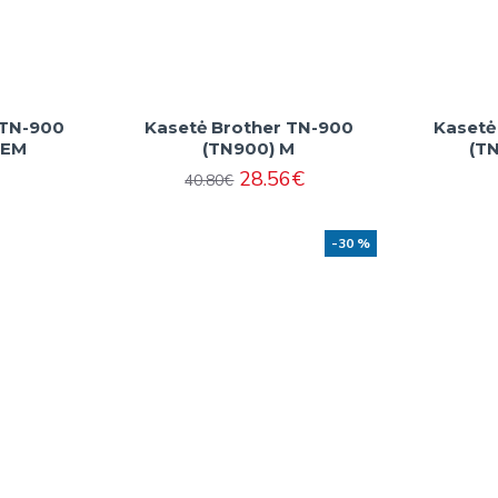
 TN-900
Kasetė Brother TN-900
Kasetė
OEM
(TN900) M
(T
28.56€
40.80€
-30 %