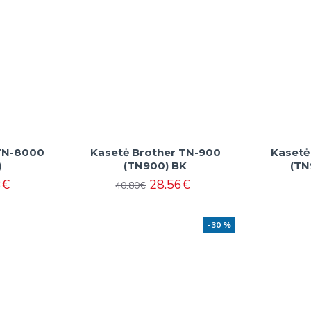
 TN-8000
Kasetė Brother TN-900
Kasetė
)
(TN900) BK
(TN
3€
28.56€
40.80€
-30 %