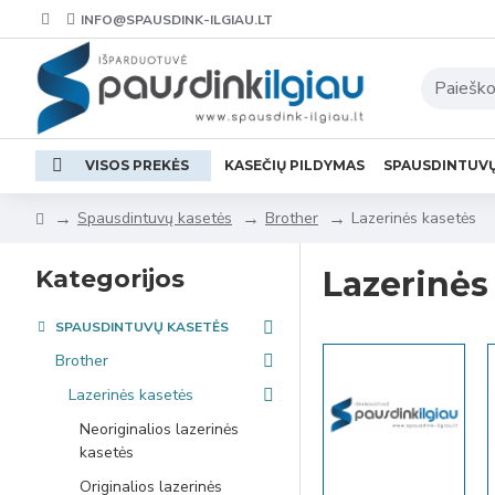
INFO@SPAUSDINK-ILGIAU.LT
VISOS PREKĖS
KASEČIŲ PILDYMAS
SPAUSDINTUV
Spausdintuvų kasetės
Brother
Lazerinės kasetės
Kategorijos
Lazerinės
SPAUSDINTUVŲ KASETĖS
Brother
Lazerinės kasetės
Neoriginalios lazerinės
kasetės
Originalios lazerinės