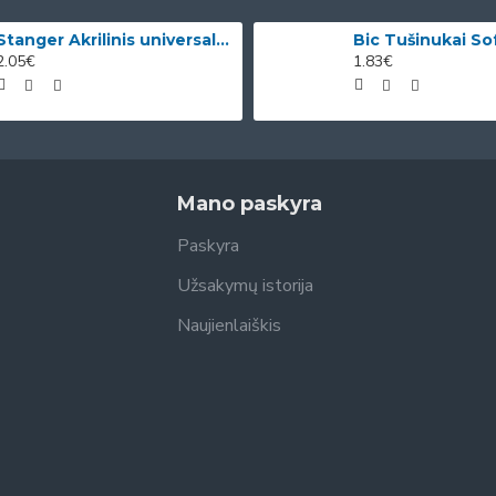
Stanger Akrilinis universalus lakas, žvilgančio aukso efektas, 82 ml, 1 vnt KI12780A
2.05€
1.83€
Mano paskyra
Paskyra
Užsakymų istorija
Naujienlaiškis