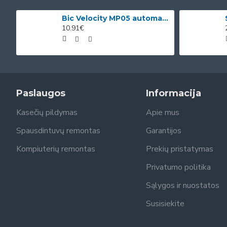
Bic Velocity MP05 automatinis pieštukas su 3 x 0.5mm HB grafitais (dėžutėje 12vnt. skirtingomis korp
10.91€
Paslaugos
Informacija
Kasečių pildymas
Apie mus
Spausdintuvų remontas
Garantijos
Kompiuterių remontas
Prekių pristatymas
Privatumo politika
Sąlygos ir nuostatos
Susisiekite