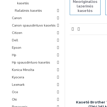
Neoriginalios
kasetės
lazerinės
kasetės
Rašalinės kasetės
Canon
Canon spausdintuvo kasetės
Citizen
Dell
Epson
Hp
Hp spausdintuvo kasetės
Konica Minolta
Kyocera
Lexmark
Oce
Oki
Kasetė Brother
(TN426) 
Panasonic