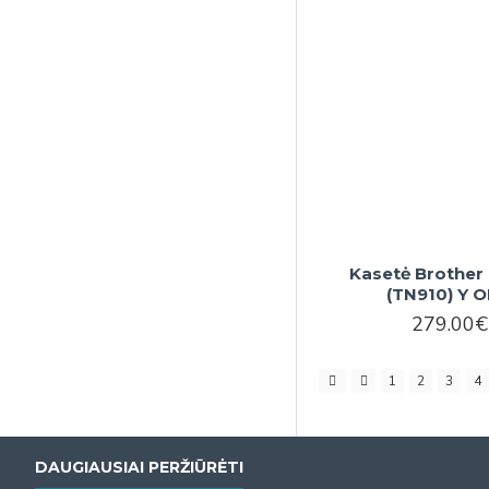
Kasetė Brother
(TN910) Y 
279.00€
1
2
3
4
DAUGIAUSIAI PERŽIŪRĖTI