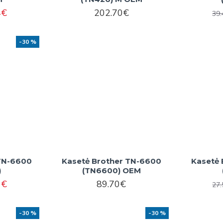
4€
202.70€
39
-30 %
 TN-6600
Kasetė Brother TN-6600
Kasetė 
)
(TN6600) OEM
1€
89.70€
27
-30 %
-30 %