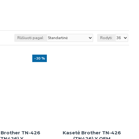
Rūšiuoti pagal:
Rodyti:
-30 %
 Brother TN-426
Kasetė Brother TN-426
(TN426) Y
(TN426) Y OEM