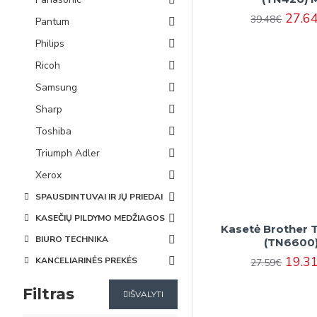
27.6
39.48€
Pantum
Philips
Ricoh
Samsung
Sharp
Toshiba
Triumph Adler
Xerox
SPAUSDINTUVAI IR JŲ PRIEDAI
KASEČIŲ PILDYMO MEDŽIAGOS
Kasetė Brother
BIURO TECHNIKA
(TN6600
19.3
KANCELIARINĖS PREKĖS
27.59€
Filtras
IŠVALYTI