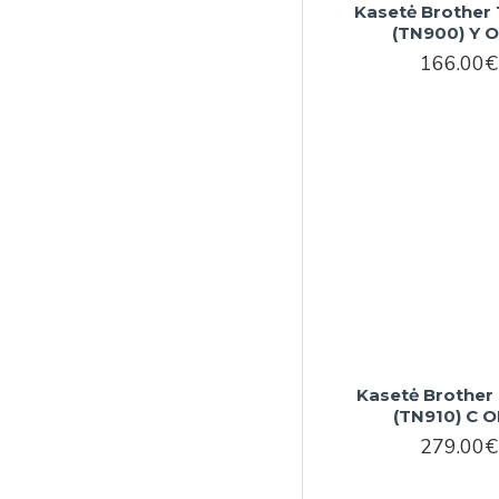
Kasetė Brother
(TN900) Y 
166.00€
Kasetė Brother
(TN910) C 
279.00€