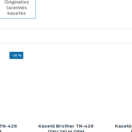
Originalios
lazerinės
kasetės
-30 %
 TN-426
Kasetė Brother TN-426
Kasetė
M
(TN426) M OEM