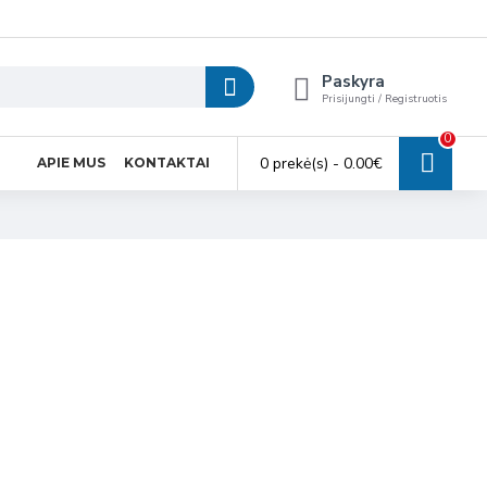
Paskyra
Prisijungti / Registruotis
0
0 prekė(s) - 0.00€
APIE MUS
KONTAKTAI